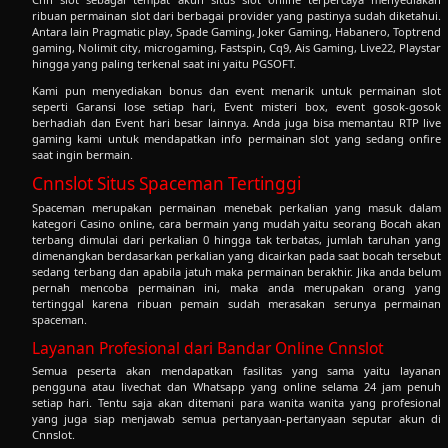
ribuan permainan slot dari berbagai provider yang pastinya sudah diketahui.
Antara lain Pragmatic play, Spade Gaming, Joker Gaming, Habanero, Toptrend
gaming, Nolimit city, microgaming, Fastspin, Cq9, Ais Gaming, Live22, Playstar
hingga yang paling terkenal saat ini yaitu PGSOFT.
Kami pun menyediakan bonus dan event menarik untuk permainan slot
seperti Garansi lose setiap hari, Event misteri box, event gosok-gosok
berhadiah dan Event hari besar lainnya. Anda juga bisa memantau RTP live
gaming kami untuk mendapatkan info permainan slot yang sedang onfire
saat ingin bermain.
Cnnslot Situs Spaceman Tertinggi
Spaceman merupakan permainan menebak perkalian yang masuk dalam
kategori Casino online, cara bermain yang mudah yaitu seorang Bocah akan
terbang dimulai dari perkalian 0 hingga tak terbatas, jumlah taruhan yang
dimenangkan berdasarkan perkalian yang dicairkan pada saat bocah tersebut
sedang terbang dan apabila jatuh maka permainan berakhir. Jika anda belum
pernah mencoba permainan ini, maka anda merupakan orang yang
tertinggal karena ribuan pemain sudah merasakan serunya permainan
spaceman.
Layanan Profesional dari Bandar Online Cnnslot
Semua peserta akan mendapatkan fasilitas yang sama yaitu layanan
pengguna atau livechat dan Whatsapp yang online selama 24 jam penuh
setiap hari. Tentu saja akan ditemani para wanita wanita yang profesional
yang juga siap menjawab semua pertanyaan-pertanyaan seputar akun di
Cnnslot.