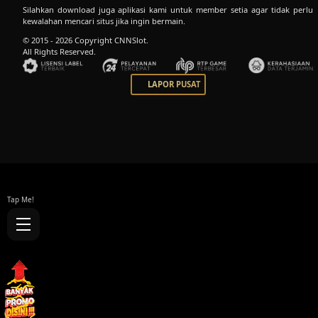
Silahkan download juga aplikasi kami untuk member setia agar tidak perlu
kewalahan mencari situs jika ingin bermain.
© 2015 - 2026 Copyright CNNSlot.
All Rights Reserved.
LAPOR PUSAT
Tap Me!