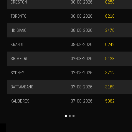
CRESTON
08-08-2026
0258
TORONTO
08-08-2026
6210
HK SIANG
08-08-2026
2476
KRANJI
08-08-2026
0242
SG METRO
07-08-2026
9123
SYDNEY
07-08-2026
3712
BATTAMBANG
07-08-2026
3169
KALIDERES
07-08-2026
5382