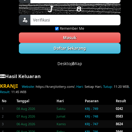
Remember Me
Masuk
Daftar Sekarang
Desktop
Wap
Hasil Keluaran
KRANJI
Website:
https://kranjilottery.com/
, Hari:
Setiap Hari
, Tutup:
11:20 WIB
,
Result:
11:45 WIB
No
Tanggal
Hari
Pasaran
Result
1
08 Aug 2026
Sabtu
KRJ - 749
0242
2
07 Aug 2026
Jumat
KRJ - 748
0583
3
06 Aug 2026
Kamis
KRJ - 747
8624
4
05 Aug 2026
Rabu
KRJ - 746
5946