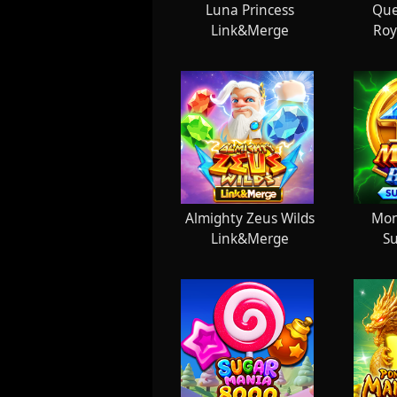
Luna Princess
Que
Link&Merge
Roy
Almighty Zeus Wilds
Mon
Link&Merge
S