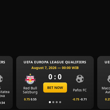
26
6/8/2026
6/8/2026
6/8/2026
6/8/2026
5
Pong Mahjong
Cluckin' Sweet Feast
Ultimate Goal
 00AM
TOTOMACAU 01PM
TOTOMACAU 04PM
TOTOMACAU 07PM
TOTOMACAU 10PM
TOTO
53
9894
0597
5843
0991
1
Jackpots
26
6/8/2026
6/8/2026
6/8/2026
5/8/2026
ERS
UEFA EUROPA LEAGUE QUALIFIERS
UE
August 6, 2026 — 22:59 WIB
lin's Secret
Yami Warriors
Bronco Big B
0 : 0
Maxways
BET NOW
t of
Jagiellonia
FC 
Rangers FC
thian
Bialystok
Kr
0.97
0.00
-0.95
0.00
0.79
-0.