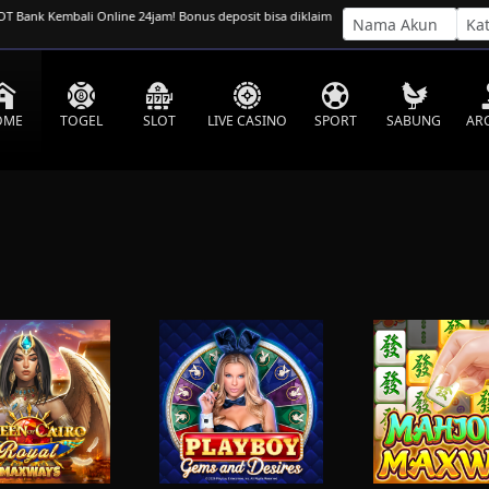
mbali Online 24jam! Bonus deposit bisa diklaim melalui whatsapp CNNSLOT
OME
TOGEL
SLOT
LIVE CASINO
SPORT
SABUNG
AR