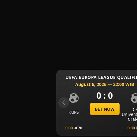
5/8/2026
5/8/2026
6/8/20
12 Skulls of the Dead
Pong 
TOTOMACAU
21
6/8/20
UEFA EUROPA LEAGUE QUALIFI
August 7, 2026 — 02:00 WIB
Grand Casino Heist
Mer
0 : 0
Previous
BET NOW
Hear
Benfica
Midlo
2.5
0.87
-2.5