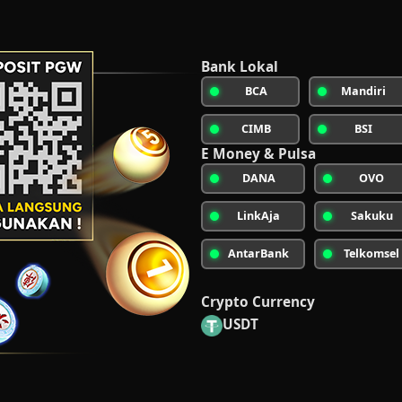
Bank Lokal
ey On Reels
Dragon's Rhythm
Break Away 
BCA
Mandiri
Link&Win
CIMB
BSI
E Money & Pulsa
Three
 Burst Frenzy
Chicken Night Fever
Joker Ice Fren
Crypto Currency
Strike
USDT