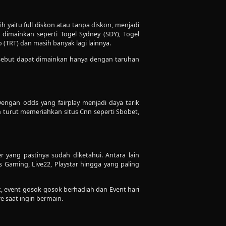
h yaitu full diskon atau tanpa diskon, menjadi
dimainkan seperti Togel Sydney (SDY), Togel
 (TRT) dan masih banyak lagi lainnya.
ersebut dapat dimainkan hanya dengan taruhan
unes
Tiger's Treasures
ngan odds yang fairplay menjadi daya tarik
 turut memeriahkan situs Cnn seperti Sbobet,
r yang pastinya sudah diketahui. Antara lain
s Gaming, Live22, Playstar hingga yang paling
dusa
Seven 7's
x, event gosok-gosok berhadiah dan Event hari
e saat ingin bermain.
h yaitu seorang Bocah akan terbang dimulai