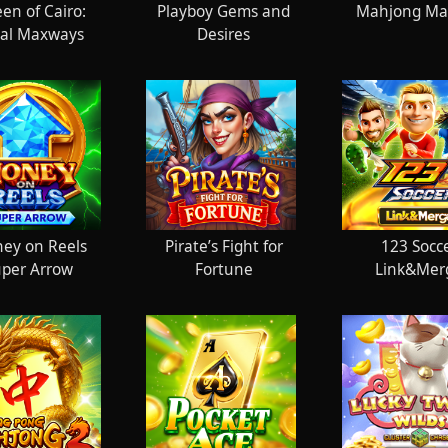
en of Cairo:
Playboy Gems and
Mahjong Ma
al Maxways
Desires
ey on Reels
Pirate’s Fight for
123 Socc
uper Arrow
Fortune
Link&Mer