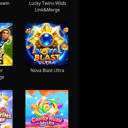
xwin
Lucky Twins Wilds
Link&Merge
er
Nova Blast Ultra
ge