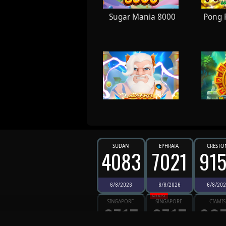
Sugar Mania 8000
Pong 
Almighty Zeus
Ma
Empire
SUDAN
EPHRATA
CREST
4083
7021
91
6/8/2026
6/8/2026
6/8/20
NO DISC
SINGAPORE
SINGAPORE
CIAMI
0715
0715
93