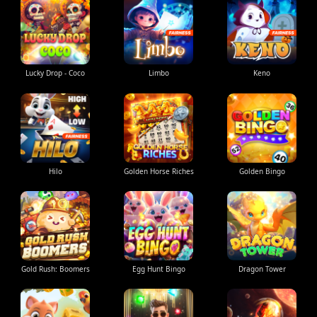
Lucky Drop - Coco
Limbo
Keno
Hilo
Golden Horse Riches
Golden Bingo
Gold Rush: Boomers
Egg Hunt Bingo
Dragon Tower