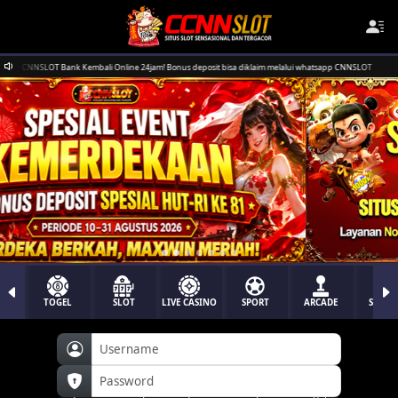
ank Kembali Online 24jam! Bonus deposit bisa diklaim melalui whatsapp CNNSLOT
IN
TOGEL
SLOT
LIVE CASINO
SPORT
ARCADE
SABU