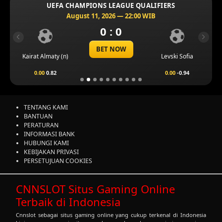
UEFA CHAMPIONS LEAGUE QUALIFIERS
August 11, 2026 — 22:00 WIB
0 : 0
Previous
Next
BET NOW
Kairat Almaty (n)
Levski Sofia
0.00
0.82
0.00
-0.94
TENTANG KAMI
BANTUAN
PERATURAN
INFORMASI BANK
HUBUNGI KAMI
KEBIJAKAN PRIVASI
PERSETUJUAN COOKIES
CNNSLOT Situs Gaming Online
Terbaik di Indonesia
Cnnslot
sebagai situs gaming online yang cukup terkenal di Indonesia