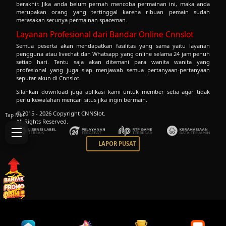
berakhir. Jika anda belum pernah mencoba permainan ini, maka anda
merupakan orang yang tertinggal karena ribuan pemain sudah
merasakan serunya permainan spaceman.
Layanan Profesional dari Bandar Online Cnnslot
Semua peserta akan mendapatkan fasilitas yang sama yaitu layanan
pengguna atau livechat dan Whatsapp yang online selama 24 jam penuh
setiap hari. Tentu saja akan ditemani para wanita wanita yang
profesional yang juga siap menjawab semua pertanyaan-pertanyaan
seputar akun di Cnnslot.
Silahkan download juga aplikasi kami untuk member setia agar tidak
perlu kewalahan mencari situs jika ingin bermain.
© 2015 - 2026 Copyright CNNSlot.
Tap Me!
All Rights Reserved.
LAPOR PUSAT