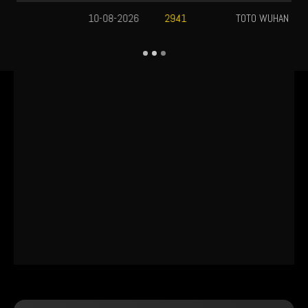
TOTO WUHAN
10-08-2026
8035