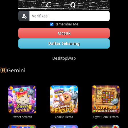
Remember Me
Masuk
Daftar Sekarang
Desktop
Wap
Gemini
Sweet Scratch
Cookie Fiesta
Egypt Gem Scratch