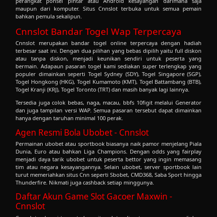
perangkat ponsel pintar atau Android kesayangan darimana saja
maupun dari komputer. Situs Cnnslot terbuka untuk semua pemain
bahkan pemula sekalipun.
Cnnslot Bandar Togel Wap Terpercaya
Cnnslot merupakan bandar togel online terpercaya dengan hadiah
terbesar saat ini. Dengan dua pilihan yang bebas dipilih yaitu full diskon
atau tanpa diskon, menjadi keunikan sendiri untuk peserta yang
bermain. Adapaun pasaran togel kami sediakan super terlengkap yang
populer dimainkan seperti Togel Sydney (SDY), Togel Singapore (SGP),
Togel Hongkong (HKG), Togel Kumamoto (KMT), Togel Battambang (BTB),
Togel Kranji (KRJ), Togel Toronto (TRT) dan masih banyak lagi lainnya.
Tersedia juga colok bebas, naga, macau, bbfs 10figit melalui Generator
dan juga tampilan versi WAP. Semua pasaran tersebut dapat dimainkan
hanya dengan taruhan minimal 100 perak.
Agen Resmi Bola Ubobet - Cnnslot
Permainan ubobet atau sportbook biasanya naik pamor menjelang Piala
Dunia, Euro atau bahkan Liga Champions. Dengan odds yang fairplay
menjadi daya tarik ubobet untuk peserta bettor yang ingin memasang
tim atau negara kesayangannya. Selain ubobet, server sportbook lain
turut memeriahkan situs Cnn seperti Sbobet, CMD368, Saba Sport hingga
Thunderfire. Nikmati juga cashback setiap minggunya.
Daftar Akun Game Slot Gacoer Maxwin -
Cnnslot