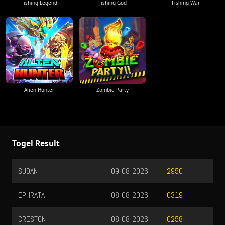
Fishing Legend
Fishing God
Fishing War
Alien Hunter
Zombie Party
Togel Result
SUDAN
09-08-2026
S
2950
EPHRATA
08-08-2026
S
0319
CRESTON
08-08-2026
C
0258