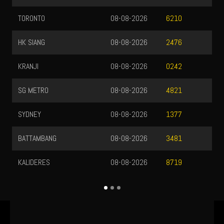
TORONTO
08-08-2026
M
6210
HK SIANG
08-08-2026
P
2476
KRANJI
08-08-2026
K
0242
SG METRO
08-08-2026
Q
4821
SYDNEY
08-08-2026
H
1377
BATTAMBANG
08-08-2026
S
3481
KALIDERES
08-08-2026
T
8719