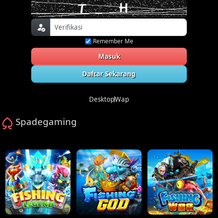
Remember Me
Masuk
Daftar Sekarang
Desktop
Wap
Spadegaming