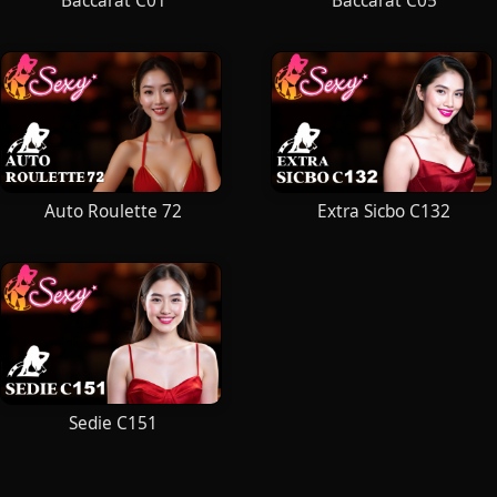
Baccarat C01
Baccarat C05
Auto Roulette 72
Extra Sicbo C132
Sedie C151