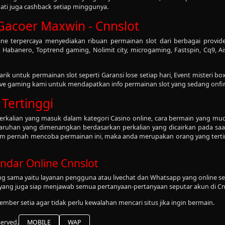
ati juga cashback setiap minggunya.
Gacoer Maxwin - Cnnslot
ne terpercaya menyediakan ribuan permainan slot dari berbagai provide
Habanero, Toptrend gaming, Nolimit city, microgaming, Fastspin, Cq9, Ai
 untuk permainan slot seperti Garansi lose setiap hari, Event misteri bo
ive gaming kami untuk mendapatkan info permainan slot yang sedang onfir
Tertinggi
alian yang masuk dalam kategori Casino online, cara bermain yang muda
h taruhan yang dimenangkan berdasarkan perkalian yang dicairkan pada sa
elum pernah mencoba permainan ini, maka anda merupakan orang yang tert
andar Online Cnnslot
g sama yaitu layanan pengguna atau livechat dan Whatsapp yang online sel
 yang juga siap menjawab semua pertanyaan-pertanyaan seputar akun di Cn
mber setia agar tidak perlu kewalahan mencari situs jika ingin bermain.
served.
MOBILE
WAP