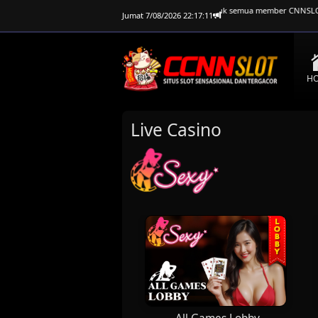
INFO : Untuk semua member CNNSLOT Bank K
Jumat 7/08/2026 22:17:12
H
Live Casino