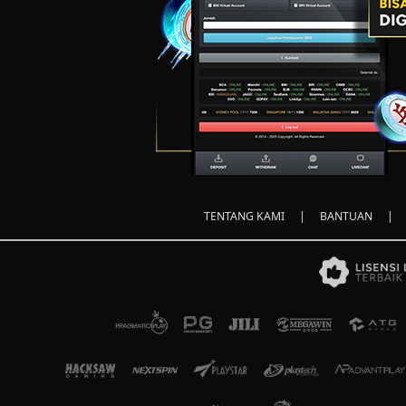
LinkAja
Sakuku
AntarBank
Telkomsel
TENTANG KAMI
|
BANTUAN
|