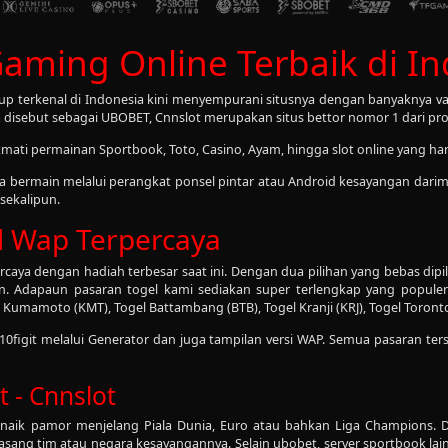
aming Online Terbaik di I
up terkenal di Indonesia kini menyempurani situsnya dengan banyaknya va
a disebut sebagai UBOBET, Cnnslot merupakan situs bettor nomor 1 dari pro
ikmati permainan Sportbook, Toto, Casino, Ayam, hingga slot online yang
sa bermain melalui perangkat ponsel pintar atau Android kesayangan darim
sekalipun.
l Wap Terpercaya
aya dengan hadiah terbesar saat ini. Dengan dua pilihan yang bebas dipili
n. Adapaun pasaran togel kami sediakan super terlengkap yang populer 
Kumamoto (KMT), Togel Battambang (BTB), Togel Kranji (KRJ), Togel Toronto
s 10figit melalui Generator dan juga tampilan versi WAP. Semua pasaran t
 - Cnnslot
naik pamor menjelang Piala Dunia, Euro atau bahkan Liga Champions. De
sang tim atau negara kesayangannya. Selain ubobet, server sportbook lain