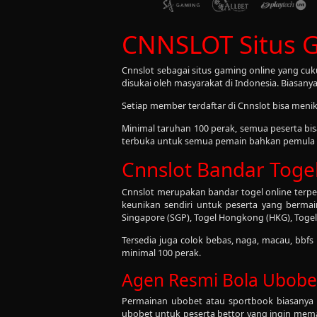
CNNSLOT Situs G
Cnnslot
sebagai situs gaming online yang cuk
disukai oleh masyarakat di Indonesia. Biasany
Setiap member terdaftar di Cnnslot bisa men
Minimal taruhan 100 perak, semua peserta bi
terbuka untuk semua pemain bahkan pemula 
Cnnslot Bandar Toge
Cnnslot merupakan bandar togel online terperc
keunikan sendiri untuk peserta yang bermai
Singapore (SGP), Togel Hongkong (HKG), Togel 
Tersedia juga colok bebas, naga, macau, bbf
minimal 100 perak.
Agen Resmi Bola Ubobet
Permainan ubobet atau sportbook biasanya 
ubobet untuk peserta bettor yang ingin mema