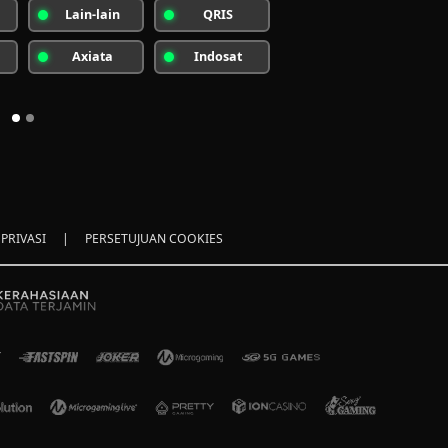
 PRIVASI
|
PERSETUJUAN COOKIES