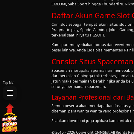
CMD368, Saba Sport hingga Thunderfire. Nikm
Daftar Akun Game Slot 
Cnn slot
sebagai tempat akun situs slot onli
Pragmatic play, Spade Gaming, Joker Gaming, 
terkenal saat ini yaitu PGSOFT.
Kami pun menyediakan bonus dan event menarik
besar lainnya. Anda juga bisa memantau RTP l
Cnnslot Situs Spaceman 
Spaceman merupakan permainan menebak perk
dari perkalian 0 hingga tak terbatas, jumla
jatuh maka permainan berakhir. Jika anda b
Tap Me!
serunya permainan spaceman.
Layanan Profesional dari B
Semua peserta akan mendapatkan fasilitas yan
ditemani para wanita wanita yang profesional
Silahkan download juga aplikasi kami untuk me
© 2015 - 2026 Copyright CNNSlot.
All Rights Re