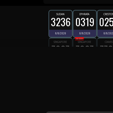
SUDAN
EPHRATA
CREST
3236
0319
02
8/8/2026
8/8/2026
8/8/20
NO DISC
SINGAPORE
SINGAPORE
CIAMI
7907
7907
77
7/8/2026
7/8/2026
7/8/20
TOTOMACAU
40
8/8/20