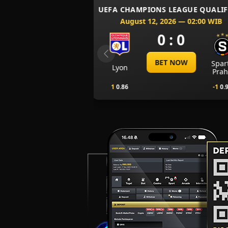
UEFA CHAMPIONS LEAGUE QUALI
August 11, 2026 — 22:59 WIB
0 : 0
Previous
BET NOW
Union 
Bodo Glimt
Gill
0.75
0.82
-0.75
DANA
OVO