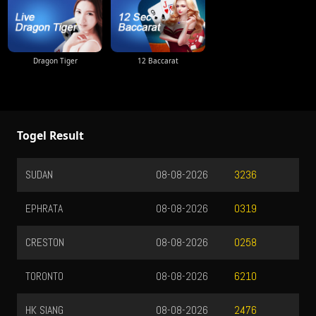
Dragon Tiger
12 Baccarat
Togel Result
SUDAN
08-08-2026
S
3236
EPHRATA
08-08-2026
S
0319
CRESTON
08-08-2026
C
0258
TORONTO
08-08-2026
M
6210
HK SIANG
08-08-2026
P
2476