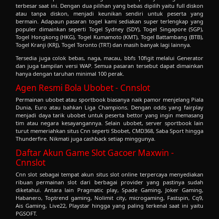
terbesar saat ini. Dengan dua pilihan yang bebas dipilih yaitu full diskon
atau tanpa diskon, menjadi keunikan sendiri untuk peserta yang
bermain. Adapaun pasaran togel kami sediakan super terlengkap yang
populer dimainkan seperti Togel Sydney (SDY), Togel Singapore (SGP),
Togel Hongkong (HKG), Togel Kumamoto (KMT), Togel Battambang (BTB),
Togel Kranji (KRJ), Togel Toronto (TRT) dan masih banyak lagi lainnya.
Tersedia juga colok bebas, naga, macau, bbfs 10figit melalui Generator
dan juga tampilan versi WAP. Semua pasaran tersebut dapat dimainkan
hanya dengan taruhan minimal 100 perak.
Agen Resmi Bola Ubobet - Cnnslot
Permainan ubobet atau sportbook biasanya naik pamor menjelang Piala
Dunia, Euro atau bahkan Liga Champions. Dengan odds yang fairplay
menjadi daya tarik ubobet untuk peserta bettor yang ingin memasang
tim atau negara kesayangannya. Selain ubobet, server sportbook lain
turut memeriahkan situs Cnn seperti Sbobet, CMD368, Saba Sport hingga
Thunderfire. Nikmati juga cashback setiap minggunya.
Daftar Akun Game Slot Gacoer Maxwin -
Cnnslot
Cnn slot
sebagai tempat akun situs slot online terpercaya menyediakan
ribuan permainan slot dari berbagai provider yang pastinya sudah
diketahui. Antara lain Pragmatic play, Spade Gaming, Joker Gaming,
Habanero, Toptrend gaming, Nolimit city, microgaming, Fastspin, Cq9,
Ais Gaming, Live22, Playstar hingga yang paling terkenal saat ini yaitu
PGSOFT.